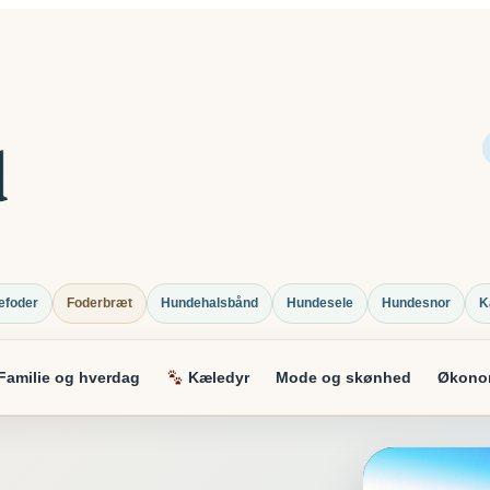
efoder
Foderbræt
Hundehalsbånd
Hundesele
Hundesnor
K
Familie og hverdag
Kæledyr
Mode og skønhed
Økonom