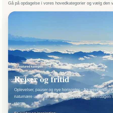
Gå på opdagelse i vores hovedkategorier og vælg den vej
Featured kategori
Rejser og fritid
Oplevelser, pauser og nye horisonter – fra weekendture
naturnære udflugter til små eventyr, der gør hverdagen l
større.
Se guider og inspiration →