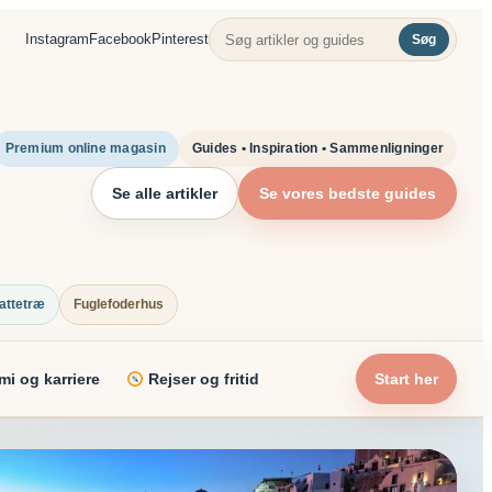
Instagram
Facebook
Pinterest
Søg
Premium online magasin
Guides • Inspiration • Sammenligninger
Se alle artikler
Se vores bedste guides
attetræ
Fuglefoderhus
i og karriere
Rejser og fritid
Start her