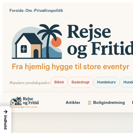
Spring
Forside
Om
Privatlivspolitik
•
•
til
indhold
Populære produktguides:
Bikini
Badedragt
Hundekurv
Hund
Artikler
Boligindretning
→
Indhold