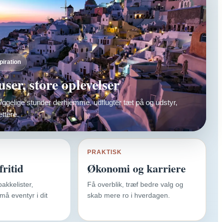
iration
ser, store oplevelser
 hyggelige stunder derhjemme, udflugter tæt på og udstyr,
ettere.
PRAKTISK
fritid
Økonomi og karriere
akkelister,
Få overblik, træf bedre valg og
må eventyr i dit
skab mere ro i hverdagen.