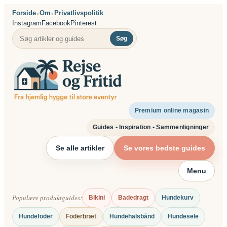
Spring
Forside
Om
Privatlivspolitik
•
•
til
Instagram
Facebook
Pinterest
indhold
Søg
Premium online magasin
Guides • Inspiration • Sammenligninger
Se alle artikler
Se vores bedste guides
Menu
Populære produktguides:
Bikini
Badedragt
Hundekurv
Hundefoder
Foderbræt
Hundehalsbånd
Hundesele