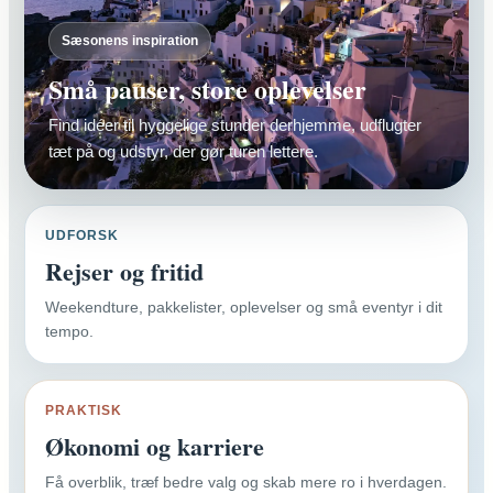
Sæsonens inspiration
Små pauser, store oplevelser
Find idéer til hyggelige stunder derhjemme, udflugter
tæt på og udstyr, der gør turen lettere.
UDFORSK
Rejser og fritid
Weekendture, pakkelister, oplevelser og små eventyr i dit
tempo.
PRAKTISK
Økonomi og karriere
Få overblik, træf bedre valg og skab mere ro i hverdagen.