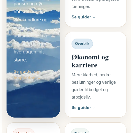
pauser og nye
løsninger.
horisonter – fra
Se guider →
weekendture og
naturnære
udflugter til små
eventyr, der gør
Overblik
hverdagen lidt
Økonomi og
større.
karriere
Se guider og
Mere klarhed, bedre
inspiration →
beslutninger og venlige
guider til budget og
arbejdsliv.
Se guider →